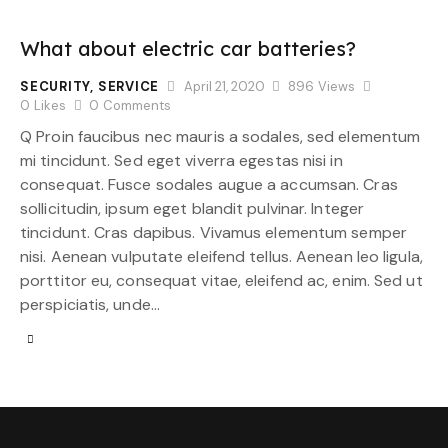
What about electric car batteries?
SECURITY
,
SERVICE
April 21, 2020
896
Views
0
Likes
0
Comments
Q Proin faucibus nec mauris a sodales, sed elementum
mi tincidunt. Sed eget viverra egestas nisi in
consequat. Fusce sodales augue a accumsan. Cras
sollicitudin, ipsum eget blandit pulvinar. Integer
tincidunt. Cras dapibus. Vivamus elementum semper
nisi. Aenean vulputate eleifend tellus. Aenean leo ligula,
porttitor eu, consequat vitae, eleifend ac, enim. Sed ut
perspiciatis, unde…